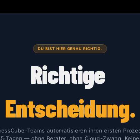
me
ProcessCube
Akademie
Shop
Support & Feedba
DU BIST HIER GENAU RICHTIG.
Richtige
Entscheidung.
cessCube-Teams automatisieren ihren ersten Prozes
5 Tagen — ohne Berater, ohne Cloud-Zwang. Keine