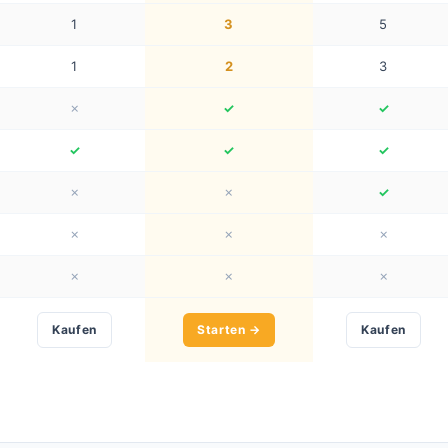
1
3
5
1
2
3
✗
✓
✓
✓
✓
✓
✗
✗
✓
✗
✗
✗
✗
✗
✗
Kaufen
Starten →
Kaufen