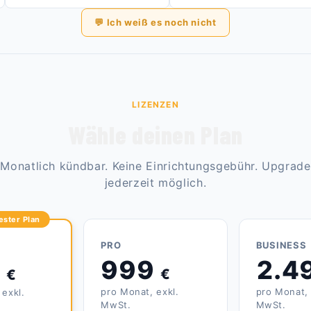
💬
Ich weiß es noch nicht
LIZENZEN
Wähle deinen Plan
Monatlich kündbar. Keine Einrichtungsgebühr. Upgrade
jederzeit möglich.
ester Plan
PRO
BUSINESS
999
2.4
9
€
€
pro Monat, exkl.
pro Monat, 
 exkl.
MwSt.
MwSt.