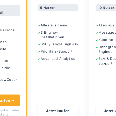
5 Nutzer
10 Nutzer
ll
Alles aus Team
Alles aus
 Personal
3 Engine-
Message
Installationen
-
Kubernet
ionen
SSO / Single Sign-On
Unbegren
elle
Prioritäts-Support
Engines
Advanced Analytics
SLA & De
upport
Support
ür alle
 LowCode-
tarten →
enlos · keine
Jetzt kaufen
Jetzt 
tkarte