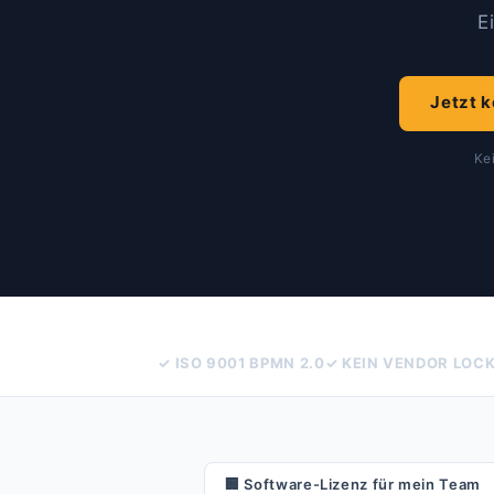
E
Jetzt k
Ke
✓ ISO 9001 BPMN 2.0
✓ KEIN VENDOR LOCK
🏢
Software-Lizenz für mein Team