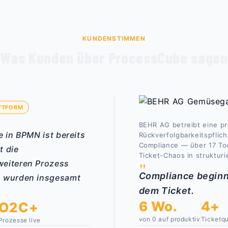
KUNDENSTIMMEN
Was Kunden über ProcessCube sagen
TTFORM
BEHR AG betreibt eine pr
e in BPMN ist bereits
Rückverfolgbarkeitspflic
Compliance — über 17 Toc
t die
Ticket-Chaos in struktur
"
weiteren Prozess
Compliance beginnt
n wurden insgesamt
dem Ticket.
6 Wo.
4+
O2C+
von 0 auf produktiv
Ticketqu
Prozesse live