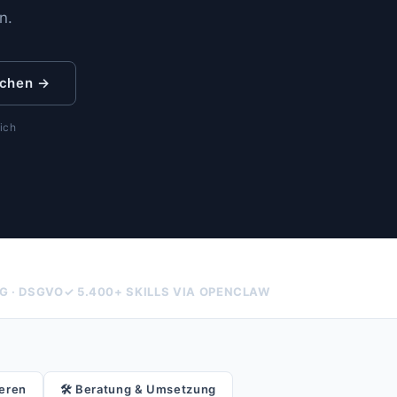
n.
uchen →
ich
G · DSGVO
✓ 5.400+ SKILLS VIA OPENCLAW
ieren
🛠
Beratung & Umsetzung