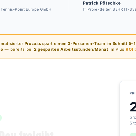
Patrick Pötschke
, Tennis-Point Europe GmbH
IT Projektleiter, BEHR IT-S
omatisierter Prozess spart einem 3-Personen-Team im Schnitt 5–
Mo
— bereits bei
2 gesparten Arbeitsstunden/Monat
im Plus.
ROI 
PRI
pr
Si
Dev freigibt.