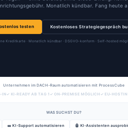
inrichtungsgebühr. Monatlich kündbar. Fang heute a
ostenlos testen
Kostenloses Strategiegespräch b
ine Kreditkarte · Monatlich kündbar · DSGVO-konform · Self-hosted mögl
Unternehmen im DACH-Raum automatisieren mit ProcessCube
-IN
✓ KI-READY AB TAG 1
✓ ON-PREMISE MÖGLICH
✓ EU-HOSTIN
WAS SUCHST DU?
🎫
KI-Support automatisieren
🤖
KI-Assistenten ausprob