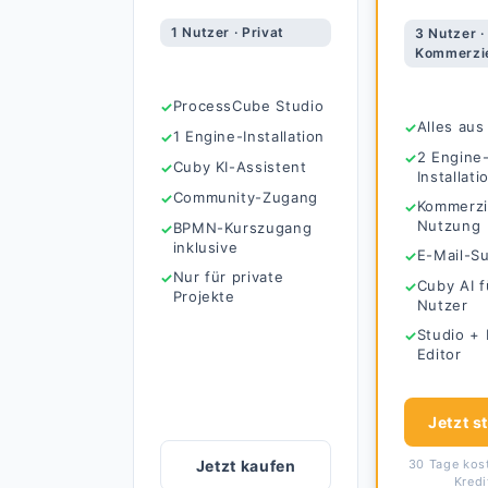
1 Nutzer · Privat
3 Nutzer ·
Kommerzie
ProcessCube Studio
Alles aus
1 Engine-Installation
2 Engine
Cuby KI-Assistent
Installat
Community-Zugang
Kommerzi
Nutzung
BPMN-Kurszugang
inklusive
E-Mail-S
Nur für private
Cuby AI f
Projekte
Nutzer
Studio +
Editor
Jetzt s
Jetzt kaufen
30 Tage kost
Kredi