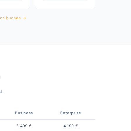
räch buchen →
?
t.
Business
Enterprise
2.499 €
4.199 €