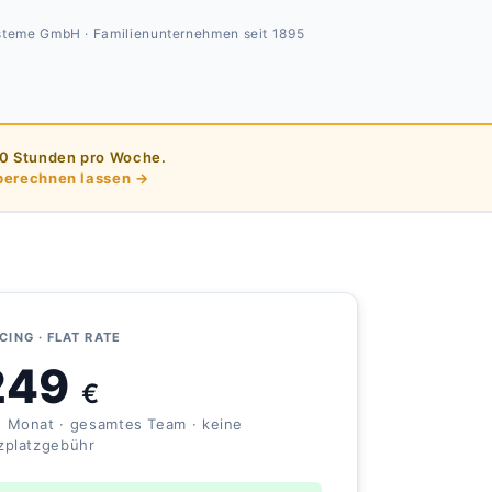
ysteme GmbH · Familienunternehmen seit 1895
10 Stunden pro Woche.
berechnen lassen →
CING · FLAT RATE
249
€
o Monat · gesamtes Team · keine
tzplatzgebühr