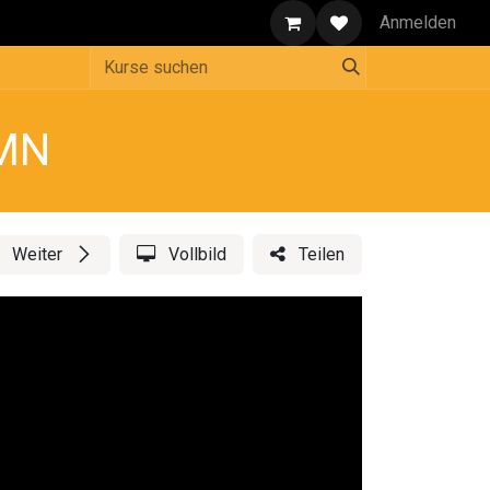
back
Über uns
Anmelden
PMN
Weiter
Vollbild
Teilen