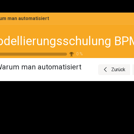
ProcessCube
Akademie
Shop
Support & Feed
um man automatisiert
dellierungsschulung B
0
%
arum man automatisiert
Zurück